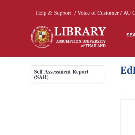
Help & Support
/ Voice of Customer /
AU Gr
SE
Ed
Self Assessment Report
(SAR)