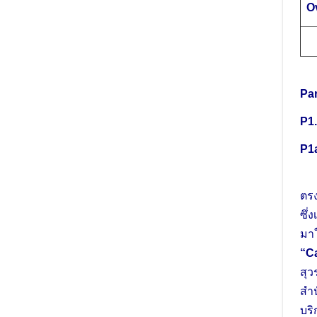
O
Par
P1
P1
สำน
ตรง
ซึ่
มาใ
“Ca
สุว
สำ
บริ