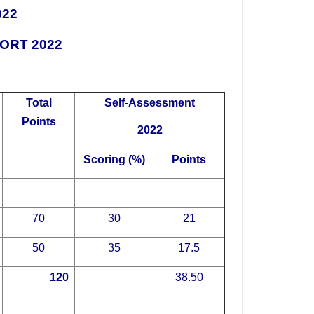
022
ORT 2022
Total
Self-Assessment
Points
2022
Scoring (%)
Points
70
30
21
50
35
17.5
120
38.50