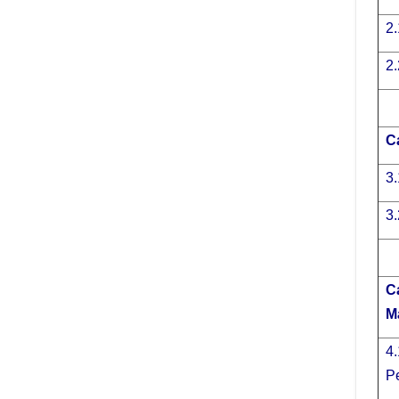
2
2.
C
3.
3
C
M
4.
P