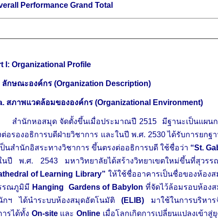
verall Performance
Grand Total
t I: Organizational Profile
.
ลักษณะองค์กร
(
Organization Description)
a.
สภาพแวดล้อมขององค์กร (
Organizational Environment)
ักหอสมุด จัดตั้งขึ้นเมื่อประมาณปี 2515 มีฐานะเป็นแผนก เรี
ต่อรองอธิการบดีฝ่ายวิชาการ และในปี พ.ศ. 2530 ได้รับการยกฐา
งเป็นสำนักอิสระทางวิชาการ ขึ้นตรงต่ออธิการบดี ใช้ชื่อว่า
“St. Ga
นปี พ.ศ. 2543 มหาวิทยาลัยได้สร้างวิทยาเขตใหม่ขึ้นที่สุวรรณภ
thedral of Learning Library”
ให้ใช้ชื่ออาคารเป็นชื่อของห้องสมุด 
รรณภูมิมี
Hanging Gardens of Babylon
ที่จัดไว้ล้อมรอบห้องส
นักฯ ได้นำระบบห้องสมุดอัตโนมัติ
(ELIB)
มาใช้ในการบริหารจ
การได้ทั้ง
On-site
และ
Online
เมื่อโลกเกิดการเปลี่ยนแปลงเข้าสู่ยุ