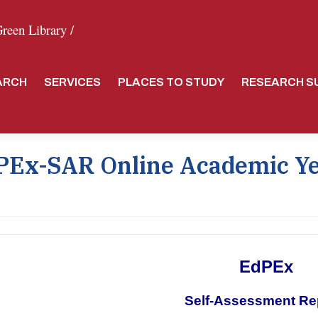
een Library /
ARCH
SERVICES
PLACES TO STUDY
RESEARCH S
PEx-SAR Online Academic Y
EdPEx
Self-Assessment Re